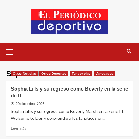
Sophia Lills
Otras Noticias
Otros Deportes
Tendencias
Variedades
Sophia Lills y su regreso como Beverly en la serie
de IT
20 diciembre, 2025
Sophia Lillis y su regreso como Beverly Marsh en la serie IT:
Welcome to Derry sorprendió a los fanáticos en...
Leer más