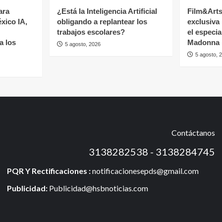
ara
¿Está la Inteligencia Artificial
Film&Arts
éxico IA,
obligando a replantear los
exclusiva
trabajos escolares?
el especi
a los
Madonna
5 agosto, 2026
5 agosto, 
Contáctanos
3138282538 - 3138284745
PQR Y Rectificaciones :
notificacionesepds@gmail.com
Publicidad:
Publicidad@hsbnoticias.com