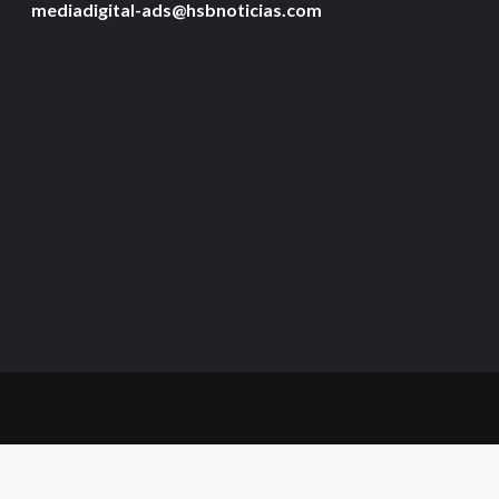
mediadigital-ads@hsbnoticias.com