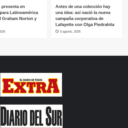
 presenta en
Antes de una colección hay
 para Latinoamérica
una idea: así nació la nueva
al Graham Norton y
campaña corporativa de
Lafayette con Olga Piedrahita
2026
5 agosto, 2026