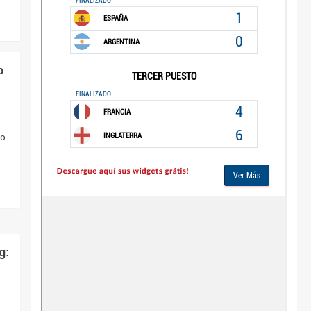
o
lo
g: