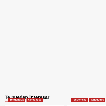
Te pueden interesar
Tendencias
Variedades
Tendencias
Variedades