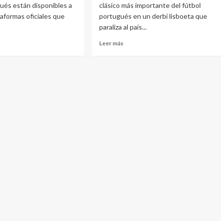
gués están disponibles a
clásico más importante del fútbol
taformas oficiales que
portugués en un derbi lisboeta que
paraliza al país...
Leer más