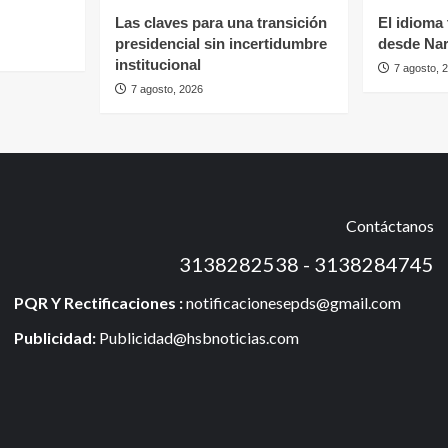
Las claves para una transición
El idioma
presidencial sin incertidumbre
desde Na
institucional
7 agosto, 
7 agosto, 2026
Contáctanos
3138282538 - 3138284745
PQR Y Rectificaciones :
notificacionesepds@gmail.com
Publicidad:
Publicidad@hsbnoticias.com