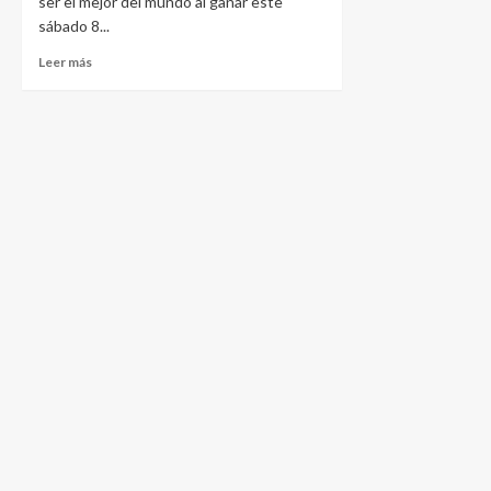
ser el mejor del mundo al ganar este
sábado 8...
Leer más