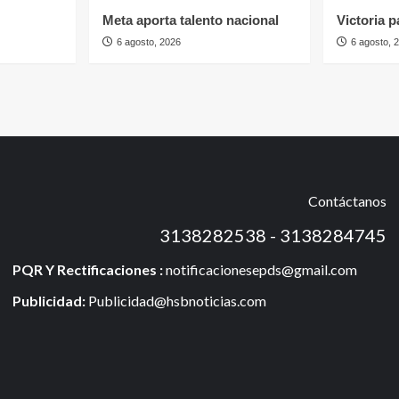
Meta aporta talento nacional
Victoria p
6 agosto, 2026
6 agosto, 
Contáctanos
3138282538 - 3138284745
PQR Y Rectificaciones :
notificacionesepds@gmail.com
Publicidad:
Publicidad@hsbnoticias.com