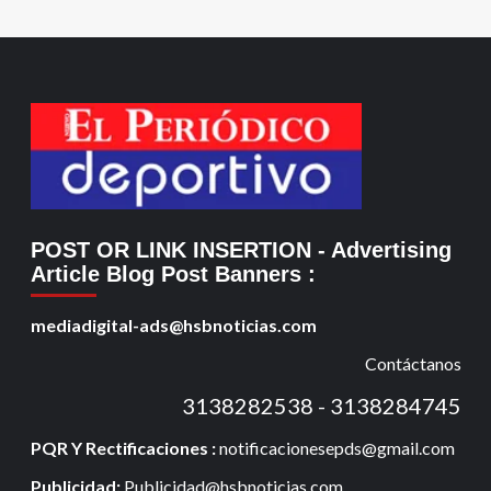
POST OR LINK INSERTION
- Advertising
Article Blog Post Banners
:
mediadigital-ads@hsbnoticias.com
Contáctanos
3138282538 - 3138284745
PQR Y Rectificaciones :
notificacionesepds@gmail.com
Publicidad:
Publicidad@hsbnoticias.com