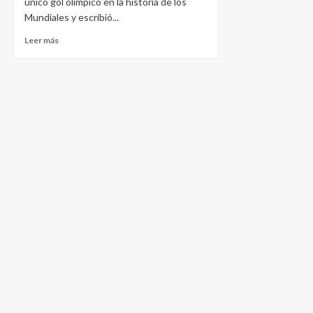
único gol olímpico en la historia de los
Mundiales y escribió...
Leer más