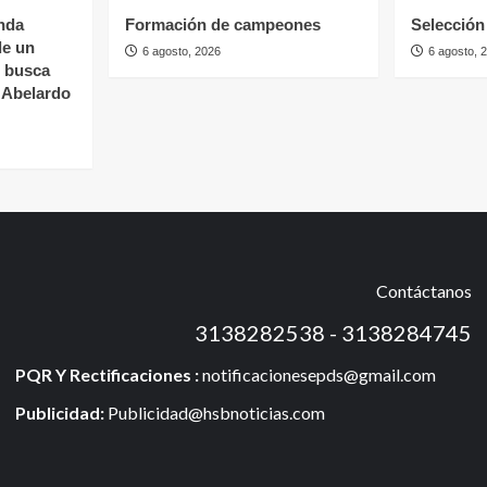
nda
Formación de campeones
Selección 
de un
6 agosto, 2026
6 agosto, 
s busca
e Abelardo
Contáctanos
3138282538 - 3138284745
PQR Y Rectificaciones :
notificacionesepds@gmail.com
Publicidad:
Publicidad@hsbnoticias.com