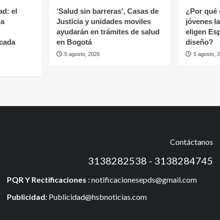
d: el
‘Salud sin barreras’, Casas de
¿Por qué 
ja
Justicia y unidades moviles
jóvenes l
ayudarán en trámites de salud
eligen Es
cada
en Bogotá
diseño?
5 agosto, 2026
5 agosto, 
Contáctanos
3138282538 - 3138284745
PQR Y Rectificaciones :
notificacionesepds@gmail.com
Publicidad:
Publicidad@hsbnoticias.com