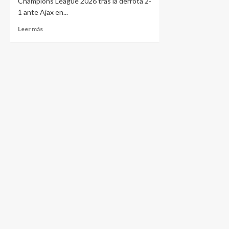
Champions League 2026 tras la derrota 2-
1 ante Ajax en...
Leer más