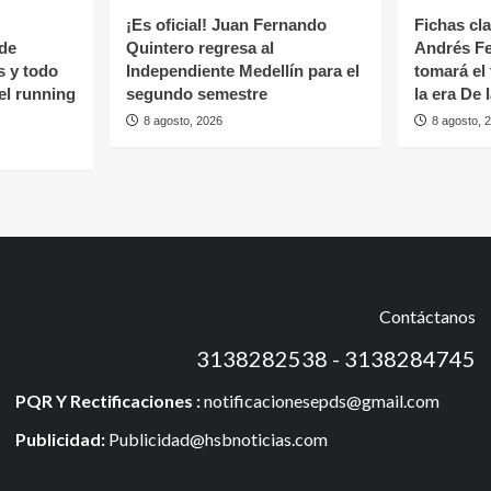
¡Es oficial! Juan Fernando
Fichas cl
 de
Quintero regresa al
Andrés Fe
s y todo
Independiente Medellín para el
tomará el
del running
segundo semestre
la era De 
8 agosto, 2026
8 agosto, 
Contáctanos
3138282538 - 3138284745
PQR Y Rectificaciones :
notificacionesepds@gmail.com
Publicidad:
Publicidad@hsbnoticias.com