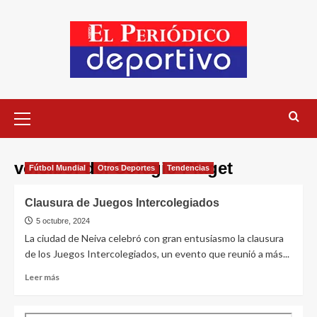
voleibol del Colegio Piaget
Fútbol Mundial
Otros Deportes
Tendencias
Clausura de Juegos Intercolegiados
5 octubre, 2024
La ciudad de Neiva celebró con gran entusiasmo la clausura
de los Juegos Intercolegiados, un evento que reunió a más...
Leer más