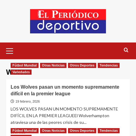
Fútbol Mundial
Otras Noticias
Otros Deportes
Tendencias
Wolves
Variedades
Los Wolves pasan un momento supremamente
difícil en la premier league
19 febrero, 2026
LOS WOLVES PASAN UN MOMENTO SUPREMAMENTE
DIFÍCIL EN LA PREMIER LEAGUEEl Wolverhampton
atraviesa una de las peores crisis de su...
Fútbol Mundial
Otras Noticias
Otros Deportes
Tendencias
Leer más