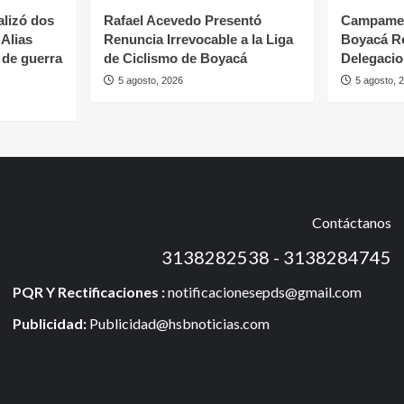
alizó dos
Rafael Acevedo Presentó
Campamen
 Alias
Renuncia Irrevocable a la Liga
Boyacá R
 de guerra
de Ciclismo de Boyacá
Delegaci
5 agosto, 2026
5 agosto, 
Contáctanos
3138282538 - 3138284745
PQR Y Rectificaciones :
notificacionesepds@gmail.com
Publicidad:
Publicidad@hsbnoticias.com