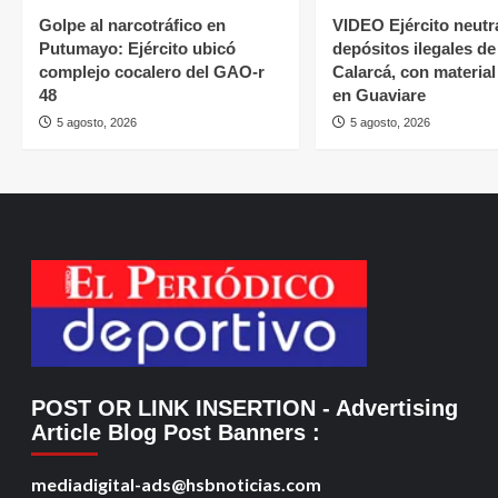
Golpe al narcotráfico en
VIDEO Ejército neutr
Putumayo: Ejército ubicó
depósitos ilegales de
complejo cocalero del GAO-r
Calarcá, con material
48
en Guaviare
5 agosto, 2026
5 agosto, 2026
POST OR LINK INSERTION
- Advertising
Article Blog Post Banners
:
mediadigital-ads@hsbnoticias.com