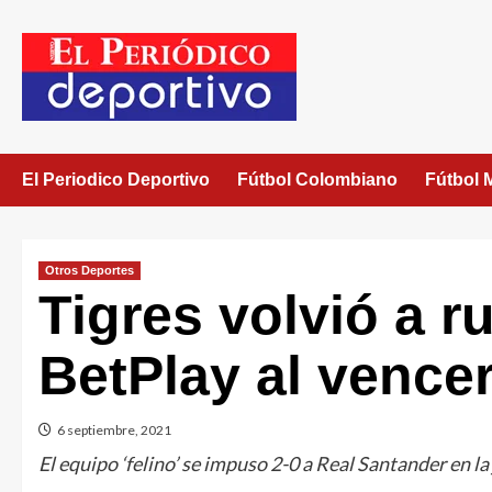
El Periodico Deportivo
Fútbol Colombiano
Fútbol 
Otros Deportes
Tigres volvió a r
BetPlay al vence
6 septiembre, 2021
El equipo ‘felino’ se impuso 2-0 a Real Santander en la