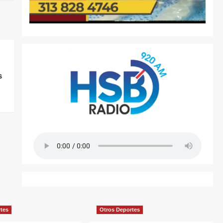
s
rtes
Otros Deportes