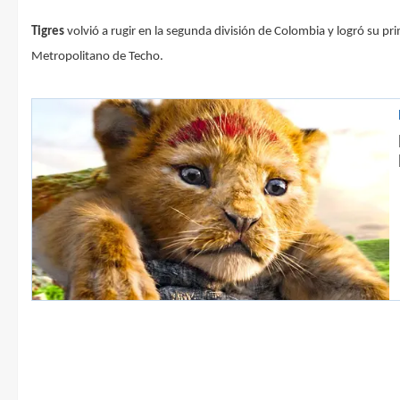
Tigres
volvió a rugir en la segunda división de Colombia y logró su pr
Metropolitano de Techo.