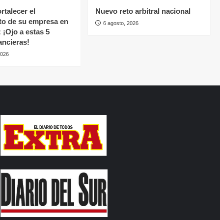
rtalecer el
Nuevo reto arbitral nacional
to de su empresa en
6 agosto, 2026
 ¡Ojo a estas 5
ancieras!
2026