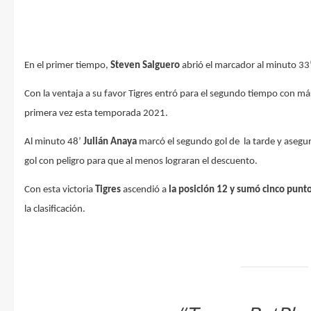
En el primer tiempo,
Steven Salguero
abrió el marcador al minuto 33’ 
Con la ventaja a su favor Tigres entró para el segundo tiempo con más
primera vez esta temporada 2021.
Al minuto 48’
Julián Anaya
marcó el segundo gol de la tarde y asegu
gol con peligro para que al menos lograran el descuento.
Con esta victoria
Tigres
ascendió a
la posición 12 y sumó cinco punt
la clasificación.