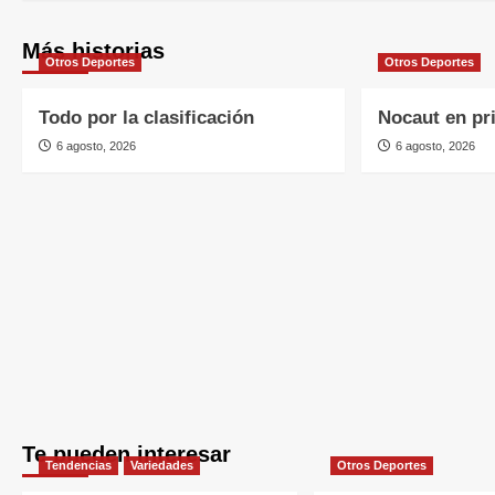
Más historias
Otros Deportes
Otros Deportes
Todo por la clasificación
Nocaut en pr
6 agosto, 2026
6 agosto, 2026
Te pueden interesar
Tendencias
Variedades
Otros Deportes