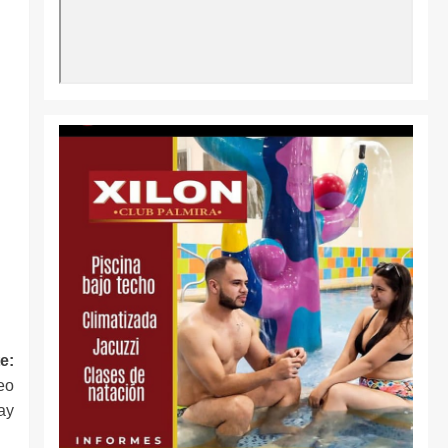
e:
neo
ay