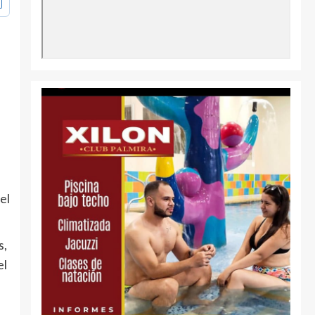
el
s,
el