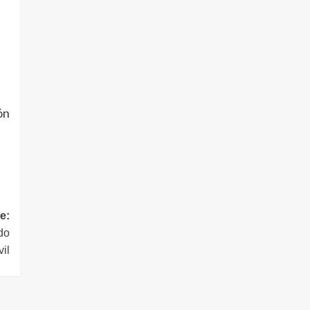
ón
e:
do
vil