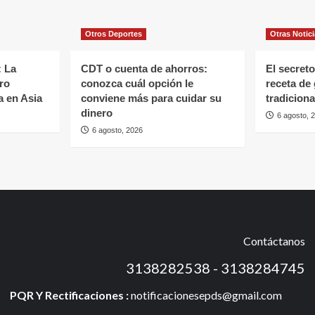
Otros Deportes
Otras Notic
: La
CDT o cuenta de ahorros:
El secreto
ro
conozca cuál opción le
receta de
a en Asia
conviene más para cuidar su
tradiciona
dinero
6 agosto, 
6 agosto, 2026
Contáctanos
3138282538 - 3138284745
PQR Y Rectificaciones :
notificacionesepds@gmail.com