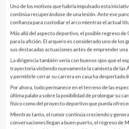
Uno de los motivos que habría impulsado esta iniciati
continúa recuperándose de una lesión. Ante ese pano
confianza para custodiar el arco mientras el actual t
Más allá del aspecto deportivo, el posible regreso de 
para la afición. El arquero es considerado uno de los g
sus destacadas actuaciones antes de emprender una e
La dirigencia también vería con buenos ojos que el e
trayectoria vistiendo nuevamente la camiseta de las Á
y permitirle cerrar su carrera en casa ha despertado i
Por ahora, todo permanece en el terreno de las espec
última palabra sobre la posibilidad de prolongar su c
físico como del proyecto deportivo que pueda ofrecerl
Mientras tanto, el rumor continúa creciendo y genera 
conversaciones llegan a buen puerto, el regreso de 