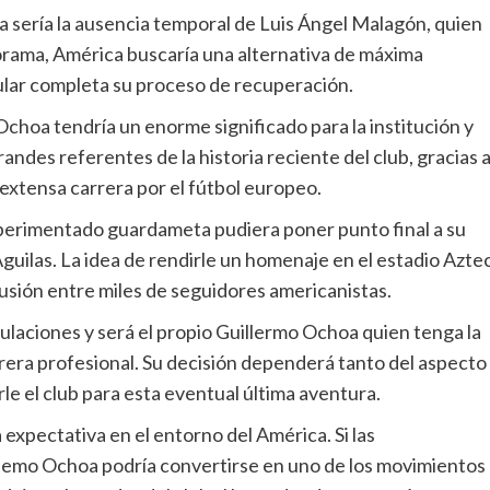
va sería la ausencia temporal de Luis Ángel Malagón, quien
rama, América buscaría una alternativa de máxima
itular completa su proceso de recuperación.
Ochoa tendría un enorme significado para la institución y
randes referentes de la historia reciente del club, gracias 
xtensa carrera por el fútbol europeo.
xperimentado guardameta pudiera poner punto final a su
guilas. La idea de rendirle un homenaje en el estadio Azte
lusión entre miles de seguidores americanistas.
ulaciones y será el propio Guillermo Ochoa quien tenga la
arrera profesional. Su decisión dependerá tanto del aspecto
e el club para esta eventual última aventura.
expectativa en el entorno del América. Si las
Memo Ochoa podría convertirse en uno de los movimientos