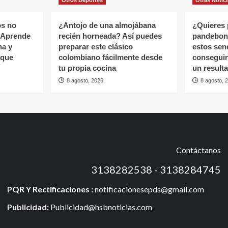
os no
¿Antojo de una almojábana
¿Quieres 
 Aprende
recién horneada? Así puedes
pandebon
na y
preparar este clásico
estos sen
 que
colombiano fácilmente desde
conseguir
tu propia cocina
un resulta
8 agosto, 2026
8 agosto, 
Contáctanos
3138282538 - 3138284745
PQR Y Rectificaciones :
notificacionesepds@gmail.com
Publicidad:
Publicidad@hsbnoticias.com