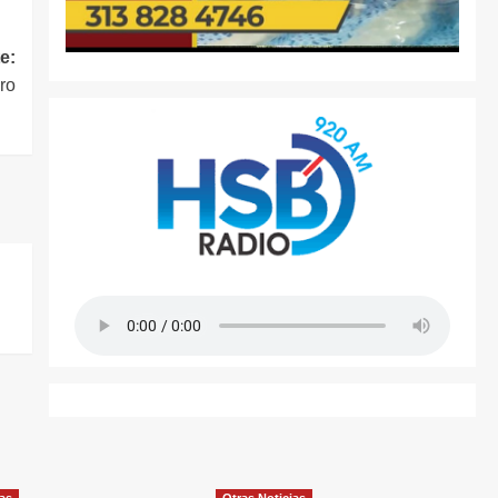
e:
ro
ias
Otras Noticias