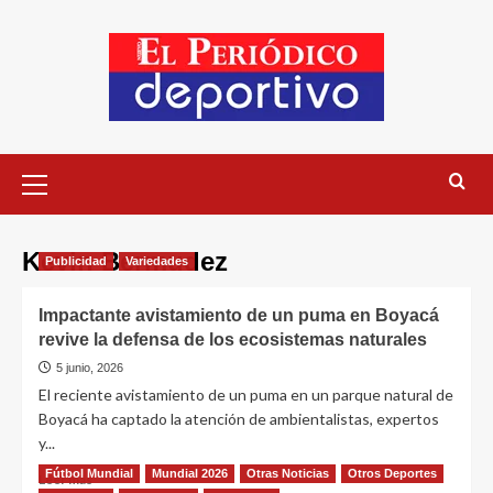
Kevin Bermudez
Publicidad
Variedades
Impactante avistamiento de un puma en Boyacá
revive la defensa de los ecosistemas naturales
5 junio, 2026
El reciente avistamiento de un puma en un parque natural de
Boyacá ha captado la atención de ambientalistas, expertos
y...
Fútbol Mundial
Mundial 2026
Otras Noticias
Otros Deportes
Leer más