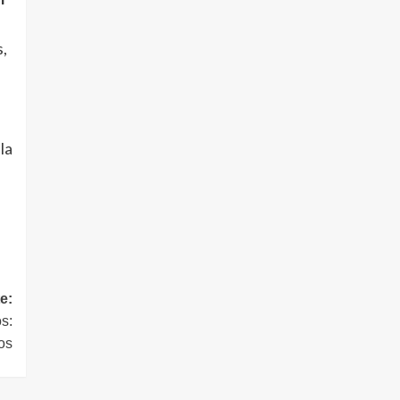
s,
la
e:
os:
os