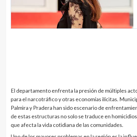
El departamento enfrenta la presión de múltiples ac
para el narcotráfico y otras economías ilícitas. Muni
Palmira y Pradera han sido escenario de enfrentamie
de estas estructuras no solo se traduce en homicidios
que afecta la vida cotidiana de las comunidades.
Uno de los mayores problemas en la región es la infl