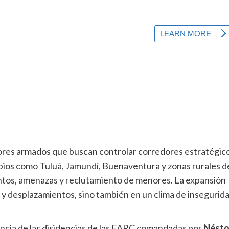
tores armados que buscan controlar corredores estratégic
cipios como Tuluá, Jamundí, Buenaventura y zonas rurales d
ntos, amenazas y reclutamiento de menores. La expansión
 y desplazamientos, sino también en un clima de insegurid
uencia de las disidencias de las FARC comandadas por
Nésto