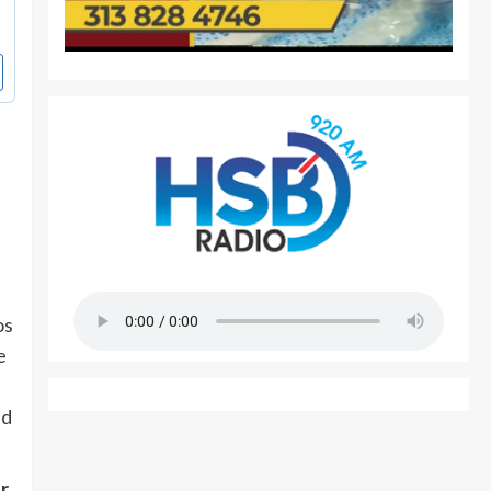
os
e
ad
r