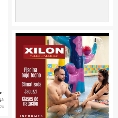
e:
iga
ca