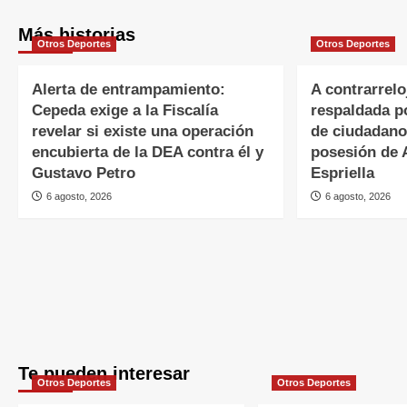
Más historias
Otros Deportes
Otros Deportes
Alerta de entrampamiento:
A contrarrel
Cepeda exige a la Fiscalía
respaldada p
revelar si existe una operación
de ciudadano
encubierta de la DEA contra él y
posesión de 
Gustavo Petro
Espriella
6 agosto, 2026
6 agosto, 2026
Te pueden interesar
Otros Deportes
Otros Deportes