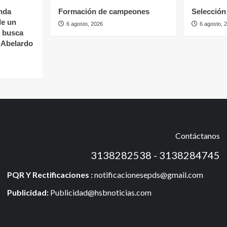
nda
Formación de campeones
Selección 
de un
6 agosto, 2026
6 agosto, 
s busca
e Abelardo
Contáctanos
3138282538 - 3138284745
PQR Y Rectificaciones :
notificacionesepds@gmail.com
Publicidad:
Publicidad@hsbnoticias.com