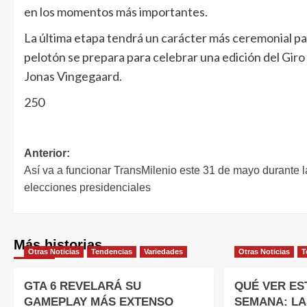
en los momentos más importantes.
La última etapa tendrá un carácter más ceremonial para
pelotón se prepara para celebrar una edición del Giro 
Jonas Vingegaard.
250
Anterior:
Así va a funcionar TransMilenio este 31 de mayo durante l
elecciones presidenciales
Más historias
Otras Noticias
Tendencias
Variedades
Otras Noticias
T
GTA 6 REVELARÁ SU
QUÉ VER EST
GAMEPLAY MÁS EXTENSO
SEMANA: LA