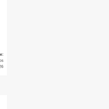
e:
os
26