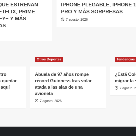
QUE ESTRENAN
IPHONE PLEGABLE, IPHONE 1
TFLIX, PRIME
PRO Y MÁS SORPRESAS
EY+ Y MÁS
7 agosto, 2026
AS
Otros Deportes
Tendencias
etro
Abuela de 97 años rompe
¿Está Col
a quedar
récord Guinness tras volar
migrar la
 aquí
atada a las alas de una
7 agosto, 
avioneta
7 agosto, 2026