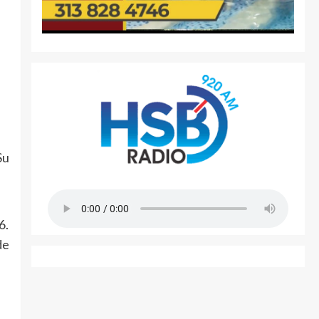
Su
6.
de