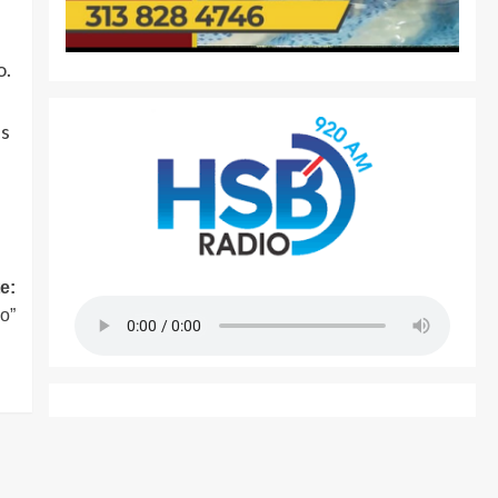
o.
as
e:
o”