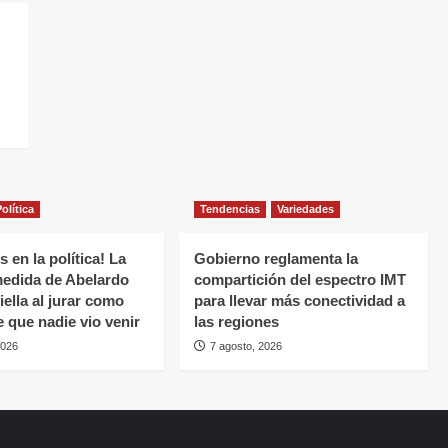
olítica
Tendencias
Variedades
 en la política! La
Gobierno reglamenta la
medida de Abelardo
compartición del espectro IMT
iella al jurar como
para llevar más conectividad a
e que nadie vio venir
las regiones
2026
7 agosto, 2026