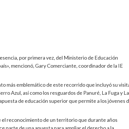
resencia, por primera vez, del Ministerio de Educación
 país», mencionó, Gary Comerciante, coordinador de la IE
punto más emblemático de este recorrido que incluyó su visit
Cerro Azul, así como los resguardos de Panuré, La Fuga y La
 apuesta de educación superior que permite a los jóvenes d
ue el reconocimiento de un territorio que durante años
ce parte de una apuesta para ampliar el derecho a la