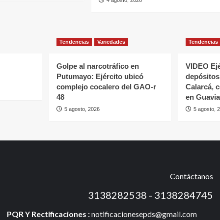
Tendencias
Variedades
Tendencias
Golpe al narcotráfico en
VIDEO Ejé
Putumayo: Ejército ubicó
depósitos 
complejo cocalero del GAO-r
Calarcá, 
48
en Guavia
5 agosto, 2026
5 agosto, 
Contáctanos
3138282538 - 3138284745
PQR Y Rectificaciones :
notificacionesepds@gmail.com