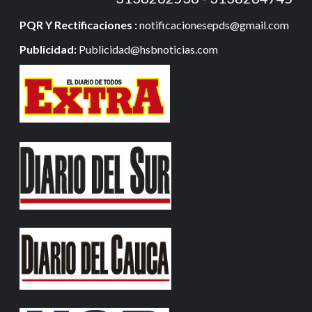
Contáctanos
3138282538 - 3138284745
PQR Y Rectificaciones :
notificacionesepds@gmail.com
Publicidad:
Publicidad@hsbnoticias.com