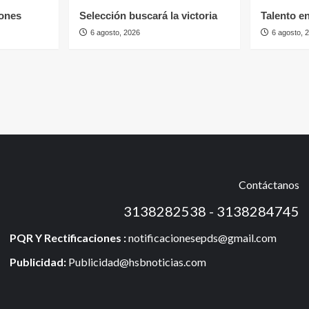
ones
Selección buscará la victoria
Talento e
6 agosto, 2026
6 agosto, 
Contáctanos
3138282538 - 3138284745
PQR Y Rectificaciones :
notificacionesepds@gmail.com
Publicidad:
Publicidad@hsbnoticias.com