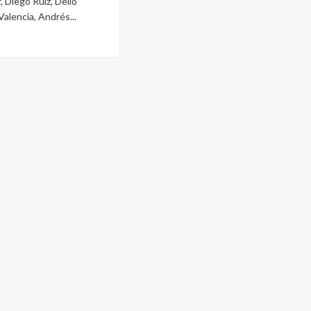
, Diego Ruiz, Delio
Valencia, Andrés...