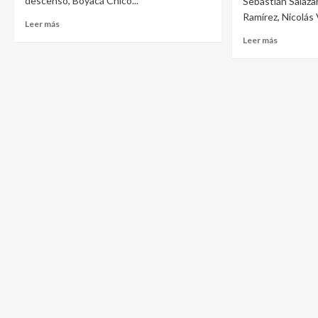
descenso, Boyacá Chicó...
Sebastián Salazar
Ramírez, Nicolás 
Leer más
Leer más