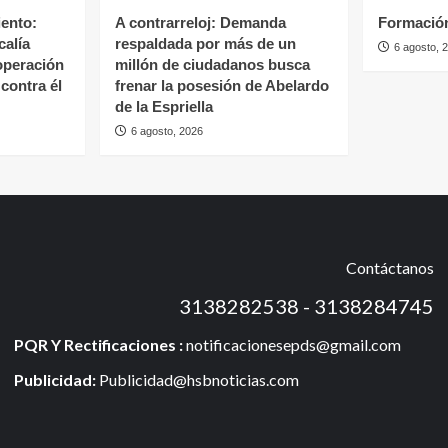
ento:
A contrarreloj: Demanda
Formació
calía
respaldada por más de un
6 agosto, 
 operación
millón de ciudadanos busca
contra él
frenar la posesión de Abelardo
de la Espriella
6 agosto, 2026
Contáctanos
3138282538 - 3138284745
PQR Y Rectificaciones :
notificacionesepds@gmail.com
Publicidad:
Publicidad@hsbnoticias.com