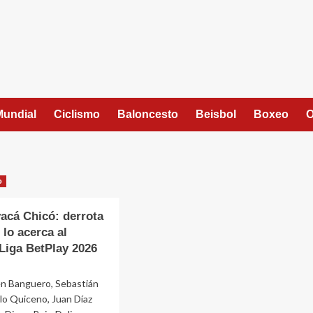
Mundial
Ciclismo
Baloncesto
Beisbol
Boxeo
O
o
yacá Chicó: derrota
 lo acerca al
Liga BetPlay 2026
en Banguero, Sebastián
lo Quiceno, Juan Díaz