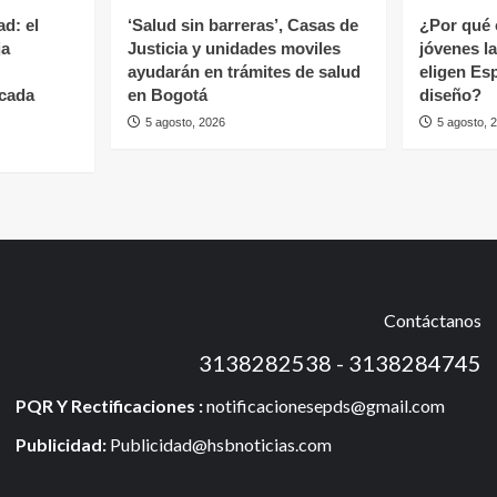
d: el
‘Salud sin barreras’, Casas de
¿Por qué 
ja
Justicia y unidades moviles
jóvenes l
ayudarán en trámites de salud
eligen Es
cada
en Bogotá
diseño?
5 agosto, 2026
5 agosto, 
Contáctanos
3138282538 - 3138284745
PQR Y Rectificaciones :
notificacionesepds@gmail.com
Publicidad:
Publicidad@hsbnoticias.com