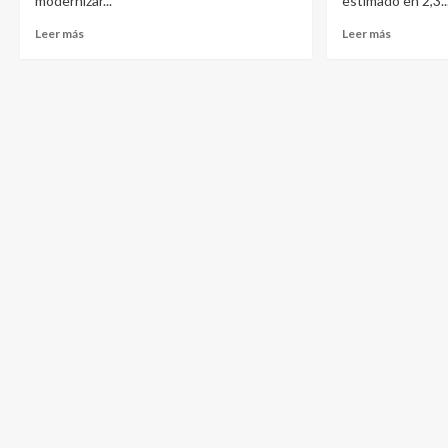
modernizar...
estimado en 2,3..
Leer más
Leer más