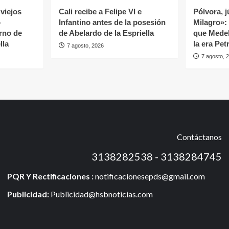
viejos
Cali recibe a Felipe VI e
Pólvora, j
ó
Infantino antes de la posesión
Milagro»:
rno de
de Abelardo de la Espriella
que Medell
lla
la era Pet
7 agosto, 2026
7 agosto, 
Contáctanos
3138282538 - 3138284745
PQR Y Rectificaciones :
notificacionesepds@gmail.com
Publicidad:
Publicidad@hsbnoticias.com