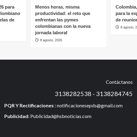
6 para
Menos horas, misma
Colombia,
colombiano
productividad: el reto que
para la e
elas de
enfrentan las pymes
de reunio
colombianas con la nueva
8 agosto, 
jornada laboral
8 agosto, 2026
Contáctanos
3138282538 - 3138284745
PQR Y Rectificaciones :
notificacionesepds@gmail.com
Publicidad:
Publicidad@hsbnoticias.com