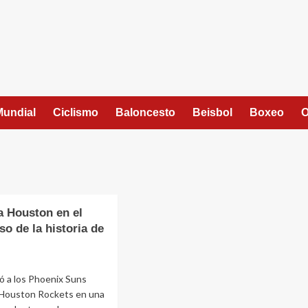
Mundial
Ciclismo
Baloncesto
Beisbol
Boxeo
O
a Houston en el
o de la historia de
ó a los Phoenix Suns
s Houston Rockets en una