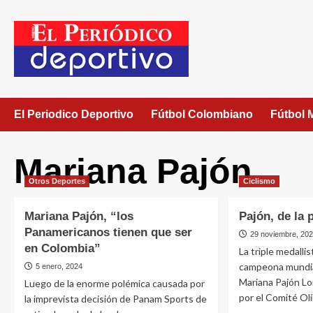
El Periodico Deportivo
Fútbol Colombiano
Fútbol 
Mariana Pajón
Otros Deportes
Ciclismo
Mariana Pajón, “los
Pajón, de la p
Panamericanos tienen que ser
29 noviembre, 20
en Colombia”
La triple medallis
campeona mundial
5 enero, 2024
Mariana Pajón Lon
Luego de la enorme polémica causada por
por el Comité Olí
la imprevista decisión de Panam Sports de