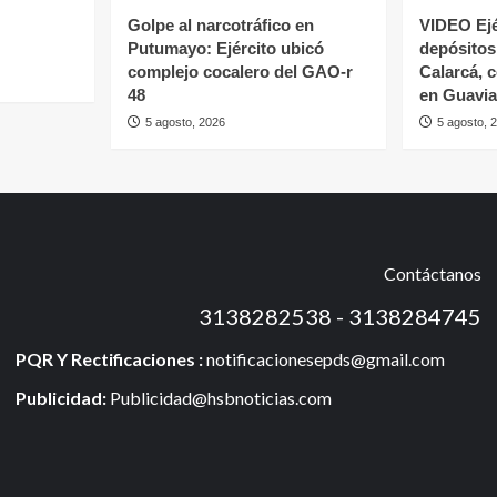
Golpe al narcotráfico en
VIDEO Ejé
Putumayo: Ejército ubicó
depósitos 
complejo cocalero del GAO-r
Calarcá, 
48
en Guavia
5 agosto, 2026
5 agosto, 
Contáctanos
3138282538 - 3138284745
PQR Y Rectificaciones :
notificacionesepds@gmail.com
Publicidad:
Publicidad@hsbnoticias.com