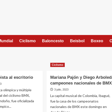
Mundial
Ciclismo
Baloncesto
Beisbol
Boxeo
O
Ciclismo
ista al escritorio
Mariana Pajón y Diego Arboled
campeones nacionales de BMX
23
ta olímpica y múltiple
3 julio, 2023
 del ciclismo BMX,
La capital musical de Colombia, Ibagué,
doño, fue oficializada
fue la casa de los campeonatos
mpico...
nacionales de BMX este domingo en