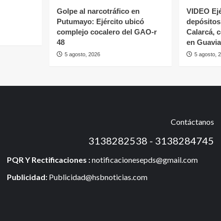
Golpe al narcotráfico en
VIDEO Ejé
Putumayo: Ejército ubicó
depósitos 
complejo cocalero del GAO-r
Calarcá, 
48
en Guavia
5 agosto, 2026
5 agosto, 
Contáctanos
3138282538 - 3138284745
PQR Y Rectificaciones :
notificacionesepds@gmail.com
Publicidad:
Publicidad@hsbnoticias.com