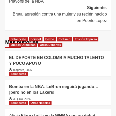
Playoffs de la NBA
Siguiente:
Brutal agresión contra una mujer y su recién nacido
en Puerto López
Baloncesto
Beisbol
Boxeo
Ciclismo
Edición Impresa
Más historias
Juegos Olimpicos
Otros Deportes
EL DEPORTE EN COLOMBIA MUCHO TALENTO
Y POCO APOYO
8 agosto, 2026
Baloncesto
Bomba en la NBA: LeBron seguirá jugando…
¡pero no en los Lakers!
30 junio, 2026
Baloncesto
Otras Noticias
Alicia Flórez brilla en la WNBA con un debut