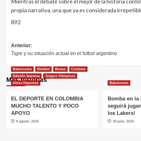
Mientras el debate sobre el mejor de la historia cont
propia narrativa, una que ya es considerada irrepetibl
892
Anterior:
Tigre y su situación actual en el futbol argentino
Baloncesto
Beisbol
Boxeo
Ciclismo
Edición Impresa
Juegos Olimpicos
Más historias
Otros Deportes
Baloncesto
EL DEPORTE EN COLOMBIA
Bomba en la
MUCHO TALENTO Y POCO
seguirá juga
APOYO
los Lakers!
8 agosto, 2026
30 junio, 2026