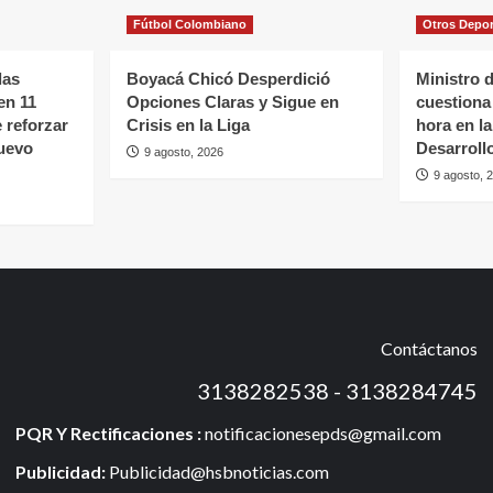
Fútbol Colombiano
Otros Depo
las
Boyacá Chicó Desperdició
Ministro 
en 11
Opciones Claras y Sigue en
cuestiona
 reforzar
Crisis en la Liga
hora en l
nuevo
Desarroll
9 agosto, 2026
9 agosto, 
Contáctanos
3138282538 - 3138284745
PQR Y Rectificaciones :
notificacionesepds@gmail.com
Publicidad:
Publicidad@hsbnoticias.com