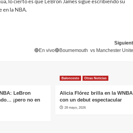
inúa, lo cierto es que LeBron James sigue escribiendo su
e en la NBA.
Siguient
🔴En vivo🔴Bournemouth vs Manchester Unit
Baloncesto
Otras Noticias
 NBA: LeBron
Alicia Flórez brilla en la WNBA
ndo… ¡pero no en
con un debut espectacular
28 mayo, 2026