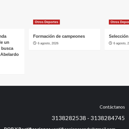
Otros Deportes
Otros Depo
nda
Formación de campeones
Selección 
de un
6 agosto, 2026
6 agosto, 
s busca
e Abelardo
Contáctanos
3138282538 - 3138284745
PQR Y Rectificaciones :
notificacionesepds@gmail.com