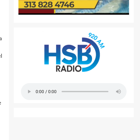
a
l
e