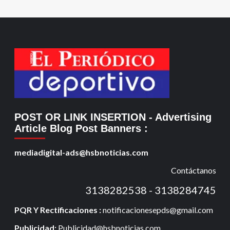
POST OR LINK INSERTION
- Advertising
Article Blog Post Banners
:
mediadigital-ads@hsbnoticias.com
Contáctanos
3138282538 - 3138284745
PQR Y Rectificaciones :
notificacionesepds@gmail.com
Publicidad:
Publicidad@hsbnoticias.com