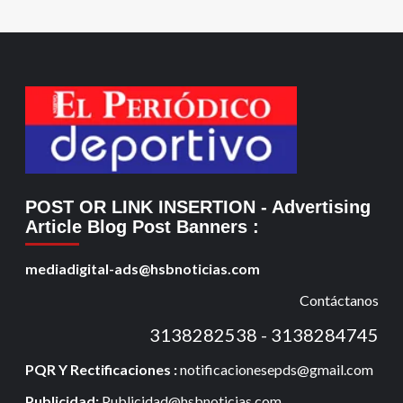
POST OR LINK INSERTION
- Advertising
Article Blog Post Banners
:
mediadigital-ads@hsbnoticias.com
Contáctanos
3138282538 - 3138284745
PQR Y Rectificaciones :
notificacionesepds@gmail.com
Publicidad:
Publicidad@hsbnoticias.com