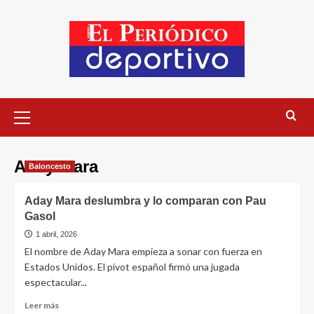
Aday Mara
Baloncesto
Aday Mara deslumbra y lo comparan con Pau
Gasol
1 abril, 2026
El nombre de Aday Mara empieza a sonar con fuerza en
Estados Unidos. El pívot español firmó una jugada
espectacular...
Leer más