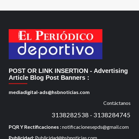
POST OR LINK INSERTION
- Advertising
Article Blog Post Banners
:
mediadigital-ads@hsbnoticias.com
Contáctanos
3138282538 - 3138284745
PQR Y Rectificaciones :
notificacionesepds@gmail.com
Publicidad:
Publicidad@hsbnoticias.com