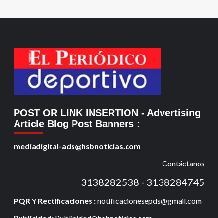
POST OR LINK INSERTION
- Advertising
Article Blog Post Banners
:
mediadigital-ads@hsbnoticias.com
Contáctanos
3138282538 - 3138284745
PQR Y Rectificaciones :
notificacionesepds@gmail.com
Publicidad:
Publicidad@hsbnoticias.com