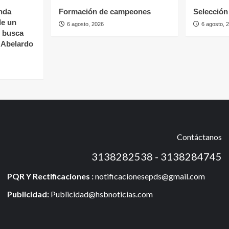
nda
Formación de campeones
Selección 
de un
6 agosto, 2026
6 agosto, 
s busca
e Abelardo
Contáctanos
3138282538 - 3138284745
PQR Y Rectificaciones :
notificacionesepds@gmail.com
Publicidad:
Publicidad@hsbnoticias.com