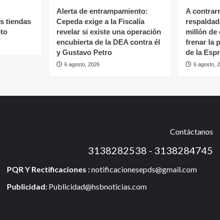
Alerta de entrampamiento:
A contrar
s tiendas
Cepeda exige a la Fiscalía
respaldad
to
revelar si existe una operación
millón de
encubierta de la DEA contra él
frenar la
y Gustavo Petro
de la Espr
6 agosto, 2026
6 agosto, 
Contáctanos
3138282538 - 3138284745
PQR Y Rectificaciones :
notificacionesepds@gmail.com
Publicidad:
Publicidad@hsbnoticias.com