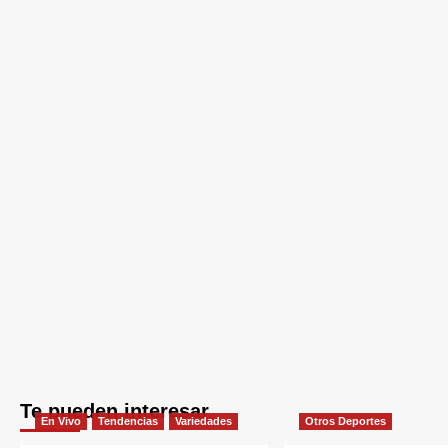
Te pueden interesar
En Vivo
Tendencias
Variedades
Otros Deportes